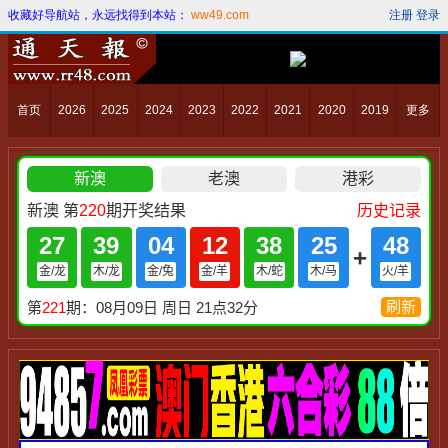
收藏好导航站，永远找得到本站：
ww49.com
注册
登录
首页
2026
2025
2024
2023
2022
2021
2020
2019
更多