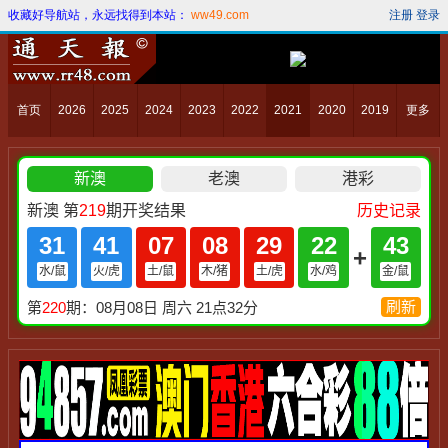
收藏好导航站，永远找得到本站：
ww49.com
注册
登录
首页
2026
2025
2024
2023
2022
2021
2020
2019
更多