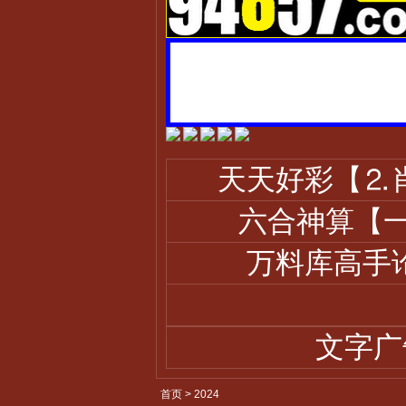
天天好彩【⒉
六合神算【
万料库高手
文字广
首页
>
2024