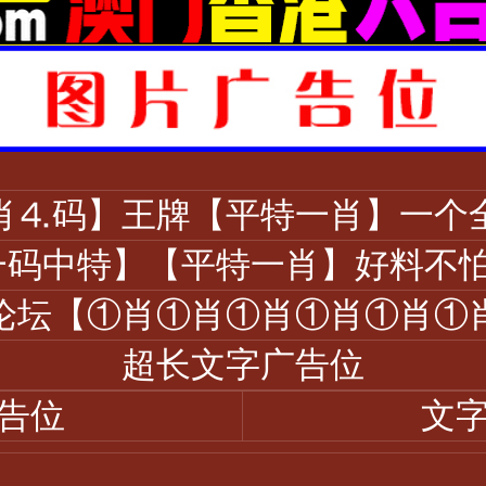
肖⒋码】王牌【平特一肖】一个
一码中特】【平特一肖】好料不怕
论坛【①肖①肖①肖①肖①肖①
超长文字广告位
告位
文