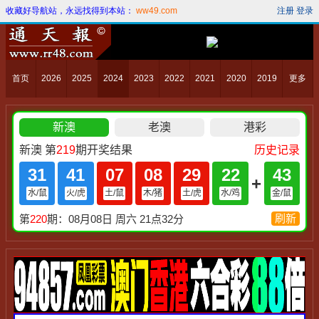
收藏好导航站，永远找得到本站：
ww49.com
注册
登录
首页
2026
2025
2024
2023
2022
2021
2020
2019
更多