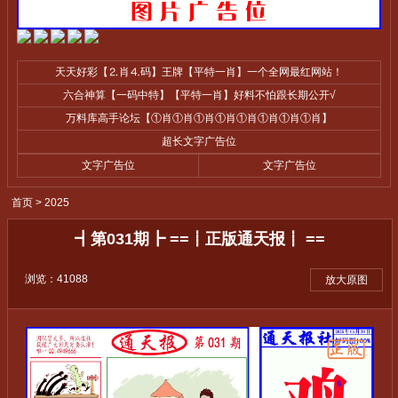
天天好彩【⒉肖⒋码】王牌【平特一肖】一个全网最红网站！
六合神算【一码中特】【平特一肖】好料不怕跟长期公开√
万料库高手论坛【①肖①肖①肖①肖①肖①肖①肖①肖】
超长文字广告位
文字广告位
文字广告位
首页
>
2025
┫第031期┣ ==┋正版通天报┋ ==
浏览：41088
放大原图