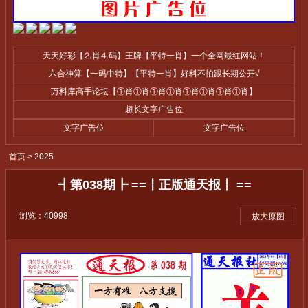
天天好彩【⒉肖⒋码】王牌【平特一肖】一个全网最红网站！
六合神算【一码中特】【平特一肖】好料不怕跟长期公开√
万料库高手论坛【①肖①肖①肖①肖①肖①肖①肖①肖】
超长文字广告位
文字广告位
文字广告位
首页
>
2025
┫第038期┣ ==┋正版通天报┋ ==
浏览：40998
放大原图