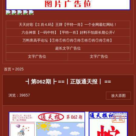
天天好彩【⒉肖⒋码】王牌【平特一肖】一个全网最红网站！
六合神算【一码中特】【平特一肖】好料不怕跟长期公开√
万料库高手论坛【①肖①肖①肖①肖①肖①肖①肖①肖】
超长文字广告位
文字广告位
文字广告位
首页
>
2025
┫第062期┣ ==┋正版通天报┋ ==
浏览：39657
放大原图