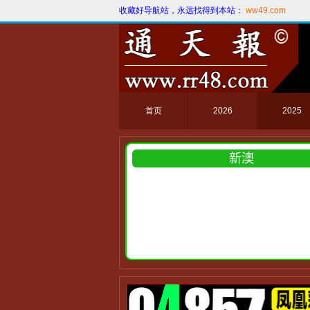
收藏好导航站，永远找得到本站：
ww49.com
首页
2026
2025