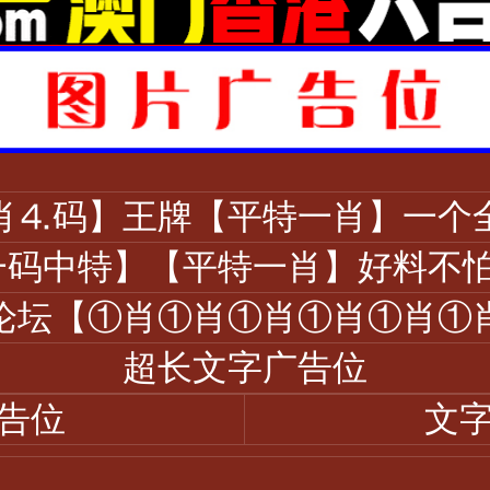
肖⒋码】王牌【平特一肖】一个
一码中特】【平特一肖】好料不怕
论坛【①肖①肖①肖①肖①肖①
超长文字广告位
告位
文