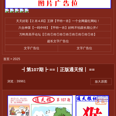
天天好彩【⒉肖⒋码】王牌【平特一肖】一个全网最红网站！
六合神算【一码中特】【平特一肖】好料不怕跟长期公开√
万料库高手论坛【①肖①肖①肖①肖①肖①肖①肖①肖】
超长文字广告位
文字广告位
文字广告位
首页
>
2025
┫第107期┣ ==┋正版通天报┋ ==
浏览：39961
放大原图