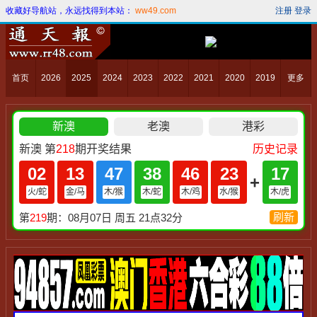
收藏好导航站，永远找得到本站：
ww49.com
注册
登录
首页
2026
2025
2024
2023
2022
2021
2020
2019
更多