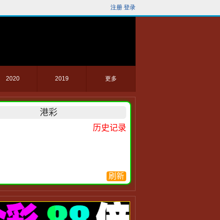
注册
登录
2020
2019
更多