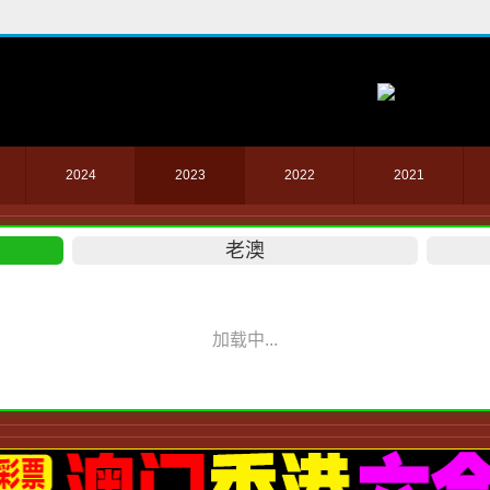
2024
2023
2022
2021