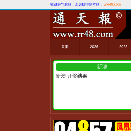
收藏好导航站，永远找得到本站：
ww49.com
首页
2026
2025